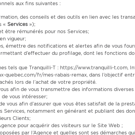
nels aux fins suivantes :
mation, des conseils et des outils en lien avec les tran
s «
Services
»);
et être rémunérés pour nos Services;
en vigueur;
es, émettre des notifications et alertes afin de vous four
mettant d’effectuer du profilage, dont les fonctions doi
es tels que Tranquilli-T :
https://www.tranquilli-t.com
, I
ax-quebec.com/fr/mes-rabais-remax
, dans l’objectif ent
chés lors de l’achat de votre propriété.
us afin de vous transmettre des informations diverses 
 de vous intéresser;
e vous afin d’assurer que vous êtes satisfait de la prest
s Services, notamment en générant et publiant des donn
eurs Clients;
Agence pour acquérir des visiteurs sur le Site Web ;
oposées par l’Agence et quelles sont ses démarches qui s