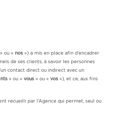
» ou «
nos
») a mis en place afin d’encadrer
ls de ses clients, à savoir les personnes
un contact direct ou indirect avec un
ents
» ou «
vous
» ou «
vos
»), et ce, aux fins
t recueilli par l’Agence qui permet, seul ou