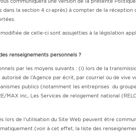
e vous communiquera une version de la présente Politiqu
nis dans la section 4 ci-après) à compter de la réception
rtées.
modifiée de celle-ci sont assujetties à la législation ap
e des renseignements personnels ?
nels par les moyens suivants : (i) lors de la transmiss
torisé de l’Agence par écrit, par courriel ou de vive vo
rganismes publics (notamment les entreprises du groupe
E/MAX inc., Les Services de relogement national (REL
lors de l’utilisation du Site Web peuvent être commun
omatiquement (voir à cet effet, la liste des renseigne