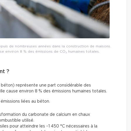
 depuis de nombreuses années dans la construction de maisons.
use environ 8 % des émissions de CO₂ humaines totales.
nt ?
 du béton) représente une part considérable des
lle cause environ 8 % des émissions humaines totales.
émissions liées au béton.
nsformation du carbonate de calcium en chaux
ustible utilisé.
iles pour atteindre les ~1 450 °C nécessaires à la