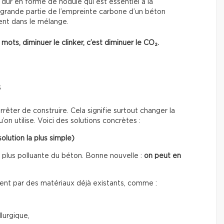
u dur en forme de nodule qui est essentiel à la
e grande partie de l’empreinte carbone d’un béton
ment dans le mélange.
mots, diminuer le clinker, c’est diminuer le CO₂.
s
rêter de construire. Cela signifie surtout changer la
on utilise. Voici des solutions concrètes :
olution la plus simple)
a plus polluante du béton. Bonne nouvelle :
on peut en
nt par des matériaux déjà existants, comme :
lurgique,